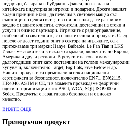
подаръци, базирана в Руйджин, Дзянси, центърът на
китайската индустрия за играчки и подаръци. Досега нашият
водещ принцип е бил „да печелим в световен мащаб със
съюзници по целия свят“; това ни позволи да се разширим
заедно с нашите клиенти, служители, доставчици на стоки и
услуги и бизнес партньори. Играчките с радиоуправление,
особено образователните, са нашите основни продукти. След
повече от десет години опит в сектора на играчките, сега
притежаваме три марки: Hanye, Baibaole, Le Fan Tian и LKS.
Изнасяме стоките си в няколко държави, включително Европа,
Америка и други региони. В резултат на това имаме
дългогодишен опит като доставчици на големи международни
купувачи, включително Target, Big Lots, Five Below и др.
Нашите продукти са преминали всички национални
сертификати за безопасност, включително EN71, EN62115,
HR4040, ASTM и CE, и в момента провеждаме фабрични
одити от организации като BSCI, WCA, SQP, ISO9000 и
Sedex. Продуктът е гарантирано безопасен и с високо
качество.
ВИЖТЕ ОЩЕ
Препоръчан продукт