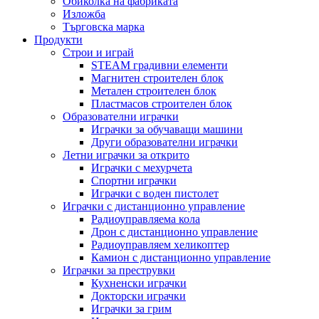
Обиколка на фабриката
Изложба
Търговска марка
Продукти
Строи и играй
STEAM градивни елементи
Магнитен строителен блок
Метален строителен блок
Пластмасов строителен блок
Образователни играчки
Играчки за обучаващи машини
Други образователни играчки
Летни играчки за открито
Играчки с мехурчета
Спортни играчки
Играчки с воден пистолет
Играчки с дистанционно управление
Радиоуправляема кола
Дрон с дистанционно управление
Радиоуправляем хеликоптер
Камион с дистанционно управление
Играчки за преструвки
Кухненски играчки
Докторски играчки
Играчки за грим