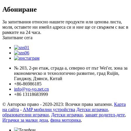
Абониране
За запитвания относно нашите продукти или ценова листа,
моля, оставете ни имейл адреса си и ние ще се свържем с вас в
рамките на 24 часа.
Запитване сега
№ 203, 2-ри етаж, сграда a, северно от път Wei′er, зона за
икономическо и технологично развитие, град Ruijin,
Ганджоу, Дзянси, Китай
+86-86986185
info@yo-yo.net.cn
+86 13118683999
© Авторско право - 2020-2023: Всички права запазени.
Карта
на сайта
-
AMP мобилни устройства
Детски играчки
,
образователни играчки
,
Детски играчки
,
занаят родител-дете
,
Играчки за малки деца
,
фина моторика
,