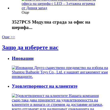
Още
3527PCS Модулна сграда за офис на
шерифа...
Още >>
Защо да изберете нас
Иновации
Друго съществено предимство на избора на
Shantou Baibaole Toys Co., Ltd. е нашият ангажимент към
иновациите.
Удовлетвореност на клиентите
Нашата компания
също така дава приоритет на удовлетвореността на
клиентите и винаги се стремим да доставяме играчки,
които отговарят или надвишават очакванията на