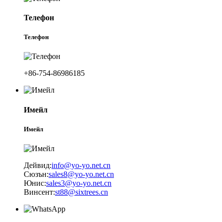
Телефон
Телефон
+86-754-86986185
Имейл
Имейл
Дейвид:
info@yo-yo.net.cn
Сюзън:
sales8@yo-yo.net.cn
Юнис:
sales3@yo-yo.net.cn
Винсент:
st88@sixtrees.cn